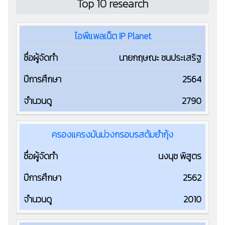
Top 10 research
ชื่อ
ชื่อ
ไอพีแพลเน็ต IP Planet
โครง
ผู้
งาน
จัด
ปีการ
จำนวน
นายกฤษณะ ชนประเสริฐ
วิจัย
ทำ
ศึกษา
ดู
2564
2790
ครองแครงมันม่วงกรอบรสต้มยำกุ้ง
นงนุช พิสูตร
2562
2010